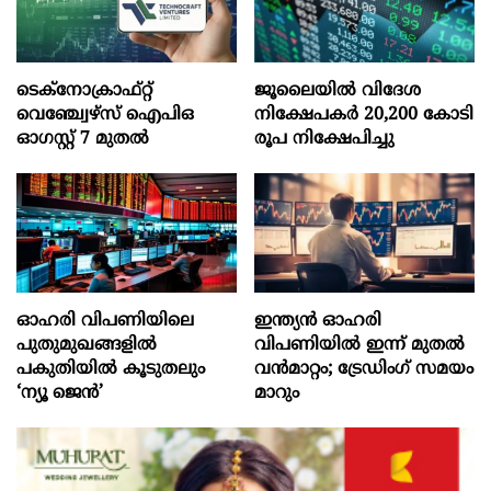
ടെക്‌നോക്രാഫ്‌റ്റ്‌
ജൂലൈയില്‍ വിദേശ
വെഞ്ച്വേഴ്‌സ്‌ ഐപിഒ
നിക്ഷേപകര്‍ 20,200 കോടി
ഓഗസ്റ്റ്‌ 7 മുതല്‍
രൂപ നിക്ഷേപിച്ചു
ഓഹരി വിപണിയിലെ
ഇന്ത്യൻ ഓഹരി
പുതുമുഖങ്ങളിൽ
വിപണിയിൽ ഇന്ന് മുതൽ
പകുതിയിൽ കൂടുതലും
വൻമാറ്റം; ട്രേഡിംഗ് സമയം
‘ന്യൂ ജെൻ’
മാറും