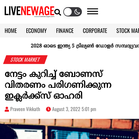
HOME
ECONOMY
FINANCE
CORPORATE
STOCK MA
CALENDAR
KERALA @70
2028 ഓടെ ഇന്ത്യ 5 ട്രില്യണ്‍ ഡോളര്‍ സമ്പദ്വ്യവസ
STOCK MARKET
നേട്ടം കുറിച്ച് ബോണസ്
വിതരണം പരിഗണിക്കുന്ന
ഇക്ലര്‍ക്ക്‌സ് ഓഹരി
Praveen Vikkath
August 3, 2022 5:01 pm