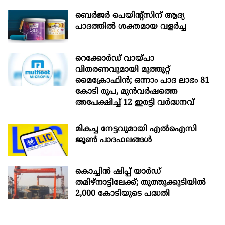
ബെർജർ പെയിന്റ്സിന് ആദ്യ
പാദത്തിൽ ശക്തമായ വളർച്ച
റെക്കോർഡ് വായ്പാ
വിതരണവുമായി മുത്തൂറ്റ്
മൈക്രോഫിൻ; ഒന്നാം പാദ ലാഭം 81
കോടി രൂപ, മുൻവർഷത്തെ
അപേക്ഷിച്ച് 12 ഇരട്ടി വർദ്ധനവ്
മികച്ച നേട്ടവുമായി എൽഐസി
ജൂൺ പാദഫലങ്ങൾ
കൊച്ചിന്‍ ഷിപ്പ് യാർഡ്
തമിഴ്നാട്ടിലേക്ക്; തൂത്തുക്കുടിയിൽ
2,000 കോടിയുടെ പദ്ധതി