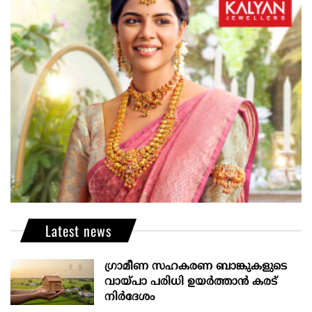
Latest news
ഗ്രാമീണ സഹകരണ ബാങ്കുകളുടെ
വായ്പാ പരിധി ഉയർത്താൻ കരട്
നിർദേശം