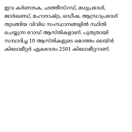
ഇവ കർണാടക, ഛത്തീസ്ഗഡ്, മധ്യപ്രദേശ്,
ജാർഖണ്ഡ്, മഹാരാഷ്ട്ര, ഒഡീഷ, ആന്ധ്രാപ്രദേശ്
തുടങ്ങിയ വിവിധ സംസ്ഥാനങ്ങളിൽ സ്ഥിതി
ചെയ്യുന്ന റോഡ് ആസ്തികളാണ്. പുതുതായി
സമ്പാദിച്ച 10 ആസ്തികളുടെ മൊത്തം ലെയ്ൻ
കിലോമീറ്റർ ഏകദേശം 2501 കിലോമീറ്ററാണ്.