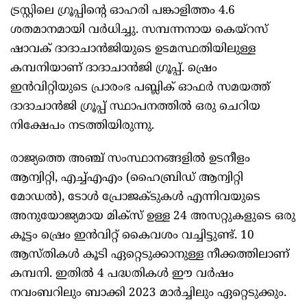
ട്രസ്റ്റിലെ ഗ്രൂപ്പിന്റെ ഓഹരി പങ്കാളിത്തം 4.6
ശതമാനമായി വർധിച്ചു. സമ്പന്നനായ കെയ്‌റസ്
ഷാവക് ദാദാചാൻജിയുടെ ഉടമസ്ഥതിയിലുള്ള
കമ്പനിയാണ് ദാദാചാൻജി ഗ്രൂപ്പ്. ഷ്രെം
ഇൻവിറ്റിയുടെ പ്രാരംഭ പബ്ലിക് ഓഫർ സമയത്ത്
ദാദാചാൻജി ഗ്രൂപ്പ് സ്ഥാപനത്തിൽ ഒരു ചെറിയ
നിക്ഷേപം നടത്തിയിരുന്നു.
രാജ്യത്തെ അഞ്ച് സംസ്ഥാനങ്ങളിൽ ഉടനീളം
ആന്വിറ്റി, എച്ച്എഎം (ഹൈബ്രിഡ് ആന്വിറ്റി
മോഡൽ), ടോൾ പ്രോജക്ടുകൾ എന്നിവയുടെ
അനുയോജ്യമായ മിക്‌സ് ഉള്ള 24 അസറ്റുകളുടെ ഒരു
കൂട്ടം ഷ്രെം ഇൻവിറ്റ് കൈവശം വച്ചിട്ടുണ്ട്. 10
ആസ്തികൾ കൂടി ഏറ്റെടുക്കാനുള്ള നീക്കത്തിലാണ്
കമ്പനി. ഇതിൽ 4 പദ്ധതികൾ ഈ വർഷം
നവംബറിലും ബാക്കി 2023 മാർച്ചിലും ഏറ്റെടുക്കും.