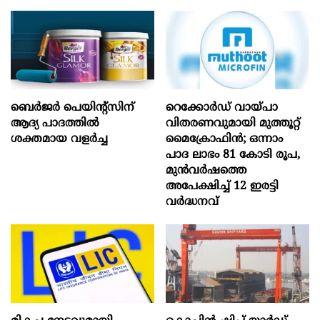
ബെർജർ പെയിന്റ്സിന്
റെക്കോർഡ് വായ്പാ
ആദ്യ പാദത്തിൽ
വിതരണവുമായി മുത്തൂറ്റ്
ശക്തമായ വളർച്ച
മൈക്രോഫിൻ; ഒന്നാം
പാദ ലാഭം 81 കോടി രൂപ,
മുൻവർഷത്തെ
അപേക്ഷിച്ച് 12 ഇരട്ടി
വർദ്ധനവ്