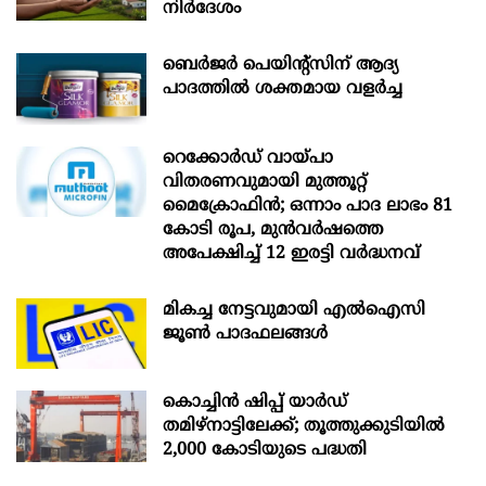
നിർദേശം
ബെർജർ പെയിന്റ്സിന് ആദ്യ
പാദത്തിൽ ശക്തമായ വളർച്ച
റെക്കോർഡ് വായ്പാ
വിതരണവുമായി മുത്തൂറ്റ്
മൈക്രോഫിൻ; ഒന്നാം പാദ ലാഭം 81
കോടി രൂപ, മുൻവർഷത്തെ
അപേക്ഷിച്ച് 12 ഇരട്ടി വർദ്ധനവ്
മികച്ച നേട്ടവുമായി എൽഐസി
ജൂൺ പാദഫലങ്ങൾ
കൊച്ചിന്‍ ഷിപ്പ് യാർഡ്
തമിഴ്നാട്ടിലേക്ക്; തൂത്തുക്കുടിയിൽ
2,000 കോടിയുടെ പദ്ധതി