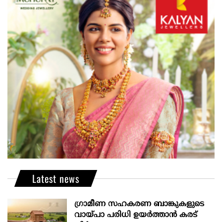
Latest news
ഗ്രാമീണ സഹകരണ ബാങ്കുകളുടെ
വായ്പാ പരിധി ഉയർത്താൻ കരട്