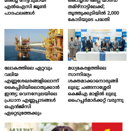
മികച്ച നേട്ടവുമായി
കൊച്ചിന്‍ ഷിപ്പ് യാർഡ്
എൽഐസി ജൂൺ
തമിഴ്നാട്ടിലേക്ക്;
പാദഫലങ്ങൾ
തൂത്തുക്കുടിയിൽ 2,000
കോടിയുടെ പദ്ധതി
ലോകത്തിലെ ഏറ്റവും
മധ്യകേരളത്തിലെ
വലിയ
സാന്നിദ്ധ്യം
എണ്ണശേഖരങ്ങളിലൊന്ന്
ശക്തമാക്കാനൊരുങ്ങി
കൈപ്പിടിയിലൊതുക്കാന്‍
ലുലു; ചങ്ങനാശ്ശേരി
ഇന്ത്യ; വെനസ്വേലയിലെ
കെജിഎ മാളിൽ ലുലു
പ്രധാന എണ്ണപ്പാടങ്ങള്‍
ഹൈപ്പർമാർക്കറ്റ് വരുന്നു
ഒഎന്‍ജിസി
ഏറ്റെടുത്തേക്കും